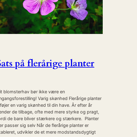
Sats på flerårige planter
it blomsterhav bør ikke være en
ngangsforestilling! Varig skønhed Flerårige planter
ilføjer en varig skønhed til din have. År efter år
ender de tilbage, ofte med mere styrke og pragt,
ordi de bare bliver stærkere og stærkere. Planter
er passer sig selv Når de flerårige planter er
tableret, udvikler de et mere modstandsdygtigt