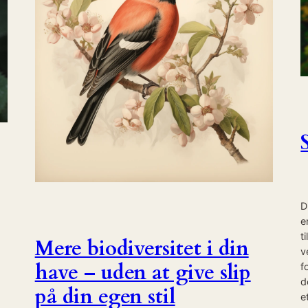
D
e
t
Mere biodiversitet i din
v
have – uden at give slip
f
d
på din egen stil
e