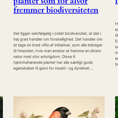
planter som for alvor
fremmer biodiversiteten
H
e
Det ligger selvfølgelig i ordet biodiversitet, at det i
t
høj grad handler om forskellighed. Det handler om
E
at tage en bred vifte af initiativer, som alle bidrager
e
til hinanden, hvis man ønsker at fremme en divers
m
natur med stor artsrigdom. Disse 6
e
hjemmehørende planter har alle særligt gode
b
egenskaber til gavn for insekt- og dyrelivet.…