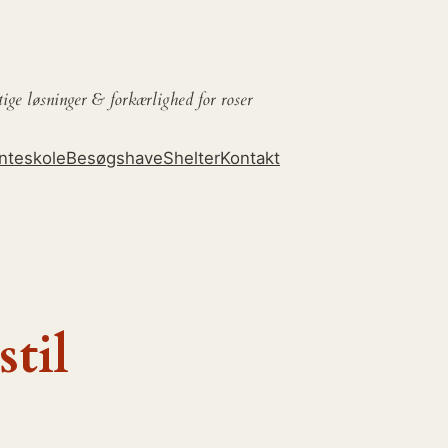
tige løsninger &
forkærlighed for roser
nteskole
Besøgshave
Shelter
Kontakt
stil