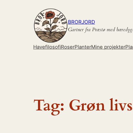
Spring
til
indhold
BRORJORD
Gartner fra Præstø med bæredyg
Havefilosofi
Roser
Planter
Mine projekter
Pla
Tag:
Grøn livs