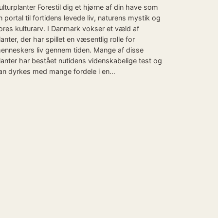
ulturplanter Forestil dig et hjørne af din have som
n portal til fortidens levede liv, naturens mystik og
ores kulturarv. I Danmark vokser et væld af
lanter, der har spillet en væsentlig rolle for
enneskers liv gennem tiden. Mange af disse
lanter har bestået nutidens videnskabelige test og
an dyrkes med mange fordele i en…