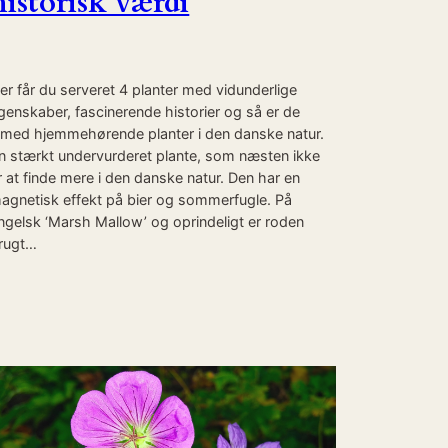
historisk værdi
er får du serveret 4 planter med vidunderlige
genskaber, fascinerende historier og så er de
ilmed hjemmehørende planter i den danske natur.
n stærkt undervurderet plante, som næsten ikke
r at finde mere i den danske natur. Den har en
agnetisk effekt på bier og sommerfugle. På
ngelsk ‘Marsh Mallow’ og oprindeligt er roden
rugt…