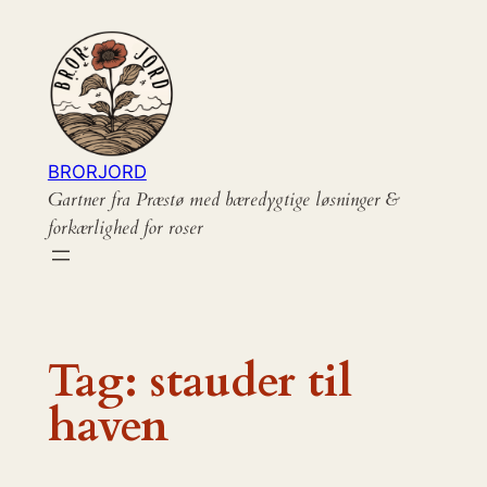
Spring
til
indhold
BRORJORD
Gartner fra Præstø med bæredygtige løsninger &
forkærlighed for roser
Tag:
stauder til
haven