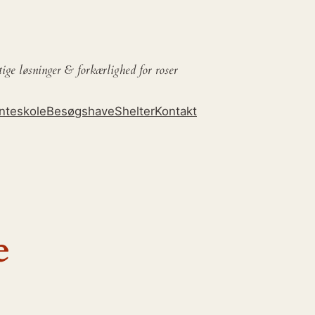
tige løsninger &
forkærlighed for roser
nteskole
Besøgshave
Shelter
Kontakt
e