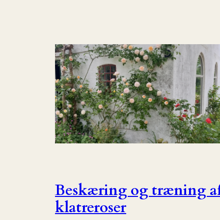
Beskæring og træning a
klatreroser