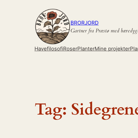
Spring
til
indhold
BRORJORD
Gartner fra Præstø med bæredyg
Havefilosofi
Roser
Planter
Mine projekter
Pla
Tag:
Sidegren