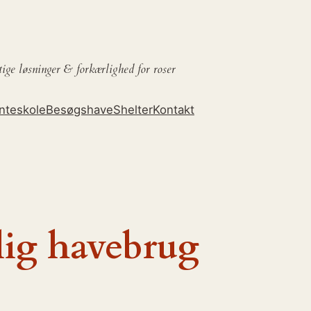
tige løsninger &
forkærlighed for roser
nteskole
Besøgshave
Shelter
Kontakt
lig havebrug