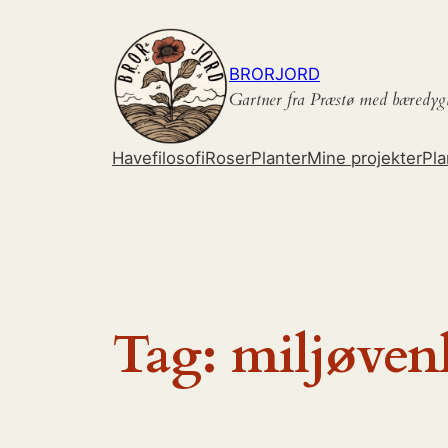
Spring
til
indhold
BRORJORD
Gartner fra Præstø med bæredyg
Havefilosofi
Roser
Planter
Mine projekter
Pla
Tag:
miljøven