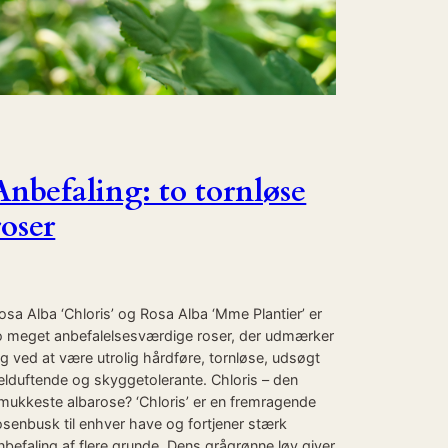
Anbefaling: to tornløse
roser
osa Alba ‘Chloris’ og Rosa Alba ‘Mme Plantier’ er
o meget anbefalelsesværdige roser, der udmærker
ig ved at være utrolig hårdføre, tornløse, udsøgt
elduftende og skyggetolerante. Chloris – den
mukkeste albarose? ‘Chloris’ er en fremragende
osenbusk til enhver have og fortjener stærk
nbefaling af flere grunde. Dens grågrønne løv giver