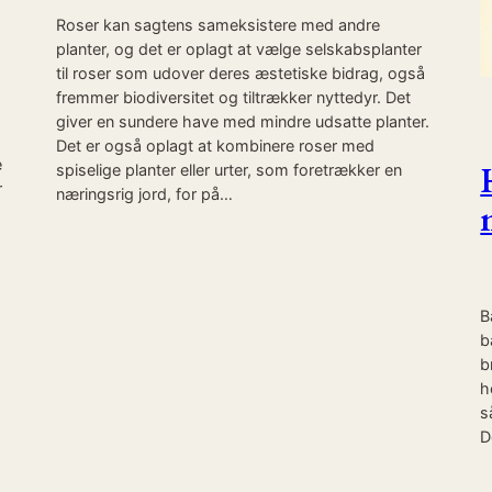
Roser kan sagtens sameksistere med andre
planter, og det er oplagt at vælge selskabsplanter
til roser som udover deres æstetiske bidrag, også
fremmer biodiversitet og tiltrækker nyttedyr. Det
giver en sundere have med mindre udsatte planter.
Det er også oplagt at kombinere roser med
e
spiselige planter eller urter, som foretrækker en
r
næringsrig jord, for på…
B
b
b
h
s
D