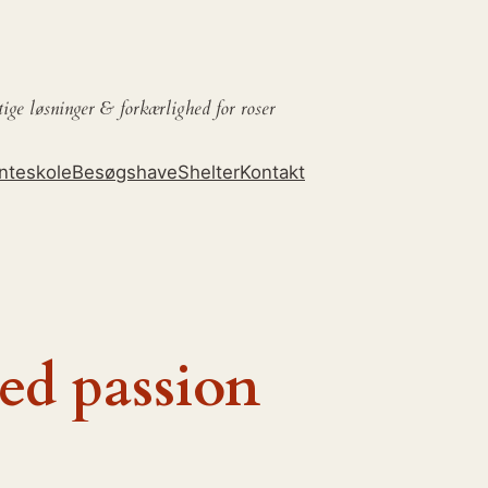
tige løsninger &
forkærlighed for roser
nteskole
Besøgshave
Shelter
Kontakt
d passion