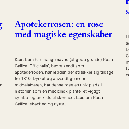
g
Apotekerrosen: en rose
med magiske egenskaber
H
s
D
G
Kært barn har mange navne (af gode grunde) Rosa
m
Gallica ‘Officinalis’, bedre kendt som
t
g
apotekerrosen, har rødder, der strækker sig tilbage
n
før 1310. Dyrket og anvendt gennem
en
middelalderen, har denne rose en unik plads i
historien som en medicinsk plante, et vigtigt
symbol og en kilde til skønhed. Læs om Rosa
Gallica: skønhed og nytte…