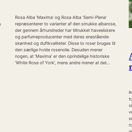
Rosa Alba ‘Maxima’ og Rosa Alba ‘Semi-Plena’
repræsenterer to varianter af den smukke albarose,
e
der gennem århundreder har tiltrukket haveelskere
og parfumeproducenter med deres enestående
skønhed og duftkvaliteter. Disse to roser bruges til
den særlige hvide rosenolie. Desuden mener
nogen, at ‘Maxima’ er den oprindelige historiske
‘White Rose of York’, mens andre mener at det…
R
t
s
v
s
r
a