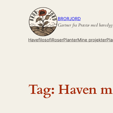
Spring
til
indhold
BRORJORD
Gartner fra Præstø med bæredyg
Havefilosofi
Roser
Planter
Mine projekter
Pla
Tag:
Haven me