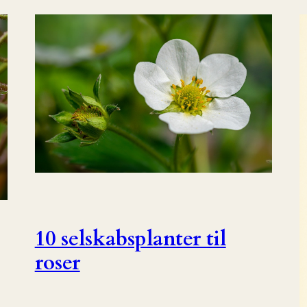
10 selskabsplanter til
roser