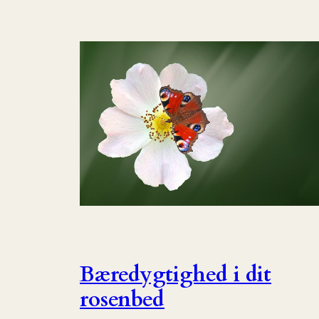
Bæredygtighed i dit
rosenbed