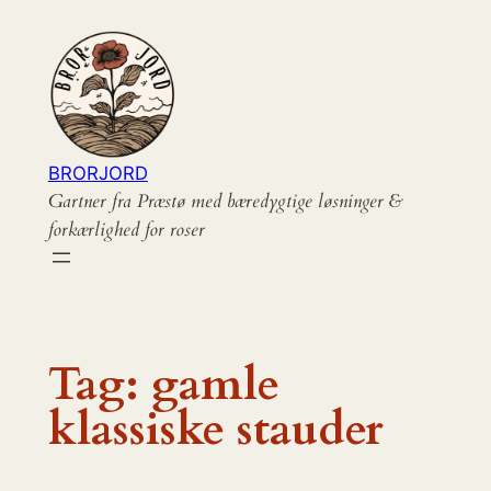
Spring
til
indhold
BRORJORD
Gartner fra Præstø med bæredygtige løsninger &
forkærlighed for roser
Tag:
gamle
klassiske stauder