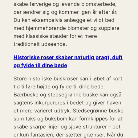
skabe farverige og levende blomsterbede,
der ændrer sig og kommer igen år efter år.
Du kan eksempelvis anlægge et vildt bed
med hjemmehørende blomster og supplere
med klassiske stauder for et mere
traditionelt udseende.
Historiske roser skaber naturlig pragt, duft
og fylde til dine bede
Store historiske buskroser kan i løbet af kort
tid tilføre højde og fylde til dine bede.
Bærbuske og stedsegrønne buske kan også
sagtens inkorporeres i bedet og giver haven
et mere varieret udtryk. Stedsegrønne buske
som taks og buksbom kan formklippes for at
skabe skarpe linjer og sjove strukturer – det
er kun fantasien, der sætter grænser. Når du