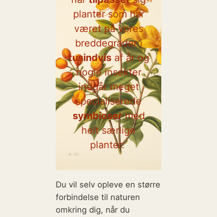
planter som har
været på vores
breddegrader i
tusindvis
af år og
nogle insekter
indgår meget
specialiserede
symbioser
med
helt særlige
planter.
Du vil selv opleve en større
forbindelse til naturen
omkring dig, når du