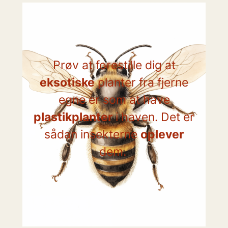
Prøv at forestille dig at
eksotiske
planter fra fjerne
egne er som at have
plastikplanter
i haven. Det er
sådan insekterne
oplever
dem.