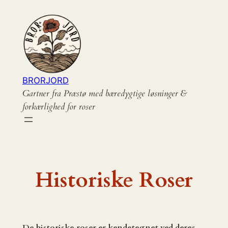
Spring
til
indhold
BRORJORD
Gartner fra Præstø med bæredygtige løsninger &
forkærlighed for roser
Historiske Roser
De historiske roser er kendetegnet ved deres