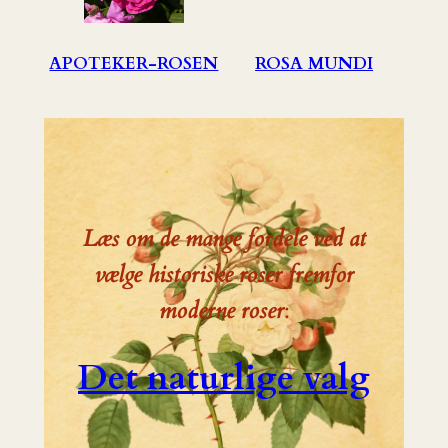
APOTEKER-ROSEN
ROSA MUNDI
Læs om de mange fordele ved at
vælge historiske roser fremfor
moderne roser
:
Det naturlige valg