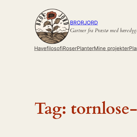
Spring
til
indhold
BRORJORD
Gartner fra Præstø med bæredyg
Havefilosofi
Roser
Planter
Mine projekter
Pla
Tag:
tornlose-