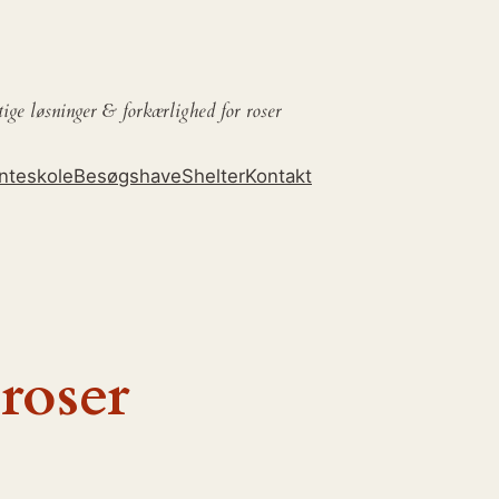
tige løsninger &
forkærlighed for roser
nteskole
Besøgshave
Shelter
Kontakt
roser