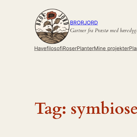
Spring
til
indhold
BRORJORD
Gartner fra Præstø med bæredyg
Havefilosofi
Roser
Planter
Mine projekter
Pla
Tag:
symbiose