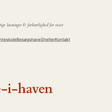
tige løsninger &
forkærlighed for roser
nteskole
Besøgshave
Shelter
Kontakt
-i-haven