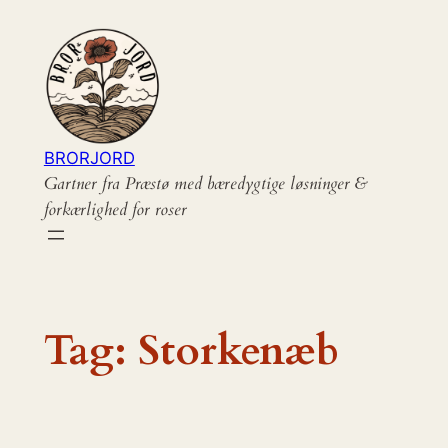
Spring
til
indhold
BRORJORD
Gartner fra Præstø med bæredygtige løsninger &
forkærlighed for roser
Tag:
Storkenæb