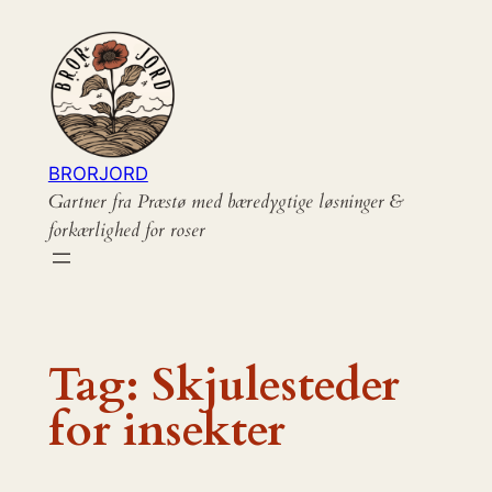
Spring
til
indhold
BRORJORD
Gartner fra Præstø med bæredygtige løsninger &
forkærlighed for roser
Tag:
Skjulesteder
for insekter