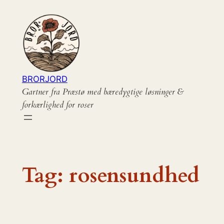
Spring
til
indhold
BRORJORD
Gartner fra Præstø med bæredygtige løsninger &
forkærlighed for roser
Tag:
rosensundhed