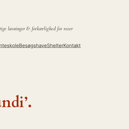
tige løsninger &
forkærlighed for roser
nteskole
Besøgshave
Shelter
Kontakt
ndi’.