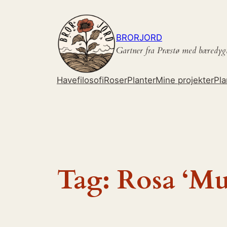
Spring
til
indhold
BRORJORD
Gartner fra Præstø med bæredyg
Havefilosofi
Roser
Planter
Mine projekter
Pla
Tag:
Rosa ‘Mu