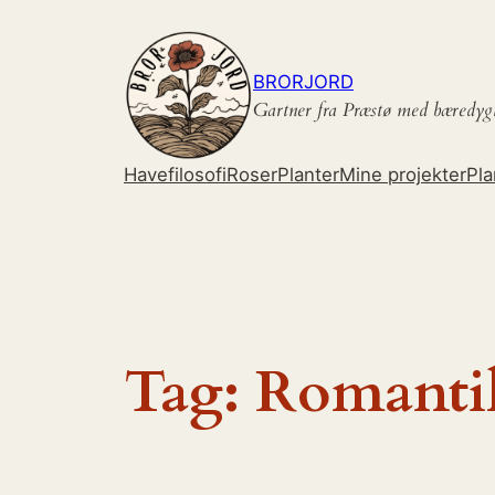
Spring
til
indhold
BRORJORD
Gartner fra Præstø med bæredyg
Havefilosofi
Roser
Planter
Mine projekter
Pla
Tag:
Romanti