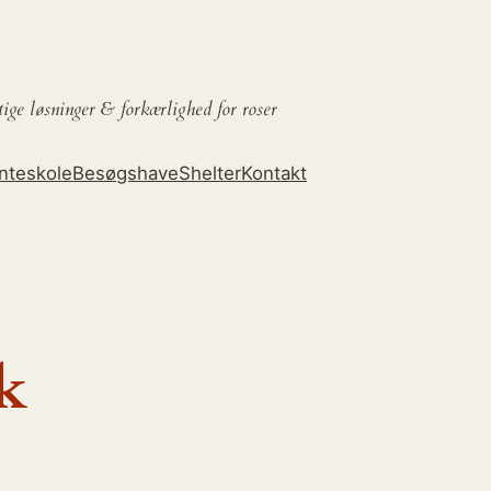
tige løsninger &
forkærlighed for roser
nteskole
Besøgshave
Shelter
Kontakt
k