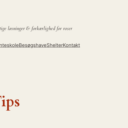
tige løsninger &
forkærlighed for roser
nteskole
Besøgshave
Shelter
Kontakt
ips