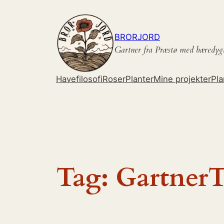
Spring
til
indhold
BRORJORD
Gartner fra Præstø med bæredyg
Havefilosofi
Roser
Planter
Mine projekter
Pla
Tag:
GartnerT