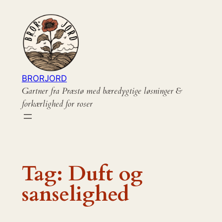
Spring
til
indhold
BRORJORD
Gartner fra Præstø med bæredygtige løsninger &
forkærlighed for roser
Tag:
Duft og
sanselighed