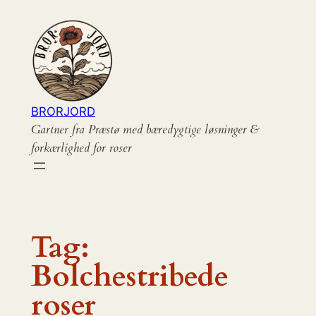
Spring
til
indhold
BRORJORD
Gartner fra Præstø med bæredygtige løsninger &
forkærlighed for roser
Tag:
Bolchestribede
roser