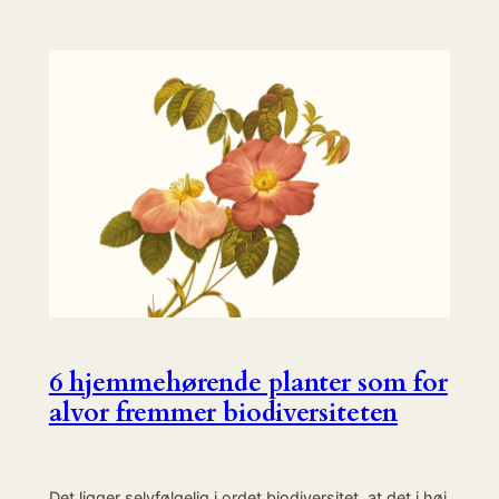
6 hjemmehørende planter som for
alvor fremmer biodiversiteten
Det ligger selvfølgelig i ordet biodiversitet, at det i høj