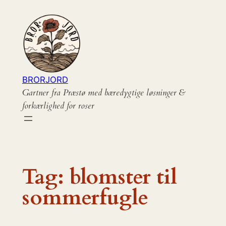
Spring
til
indhold
BRORJORD
Gartner fra Præstø med bæredygtige løsninger &
forkærlighed for roser
Tag:
blomster til
sommerfugle