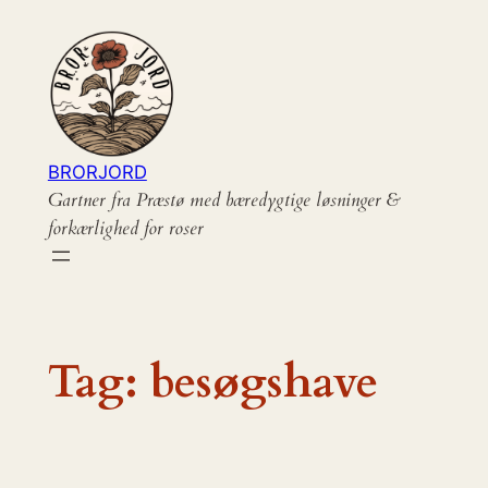
Spring
til
indhold
BRORJORD
Gartner fra Præstø med bæredygtige løsninger &
forkærlighed for roser
Tag:
besøgshave