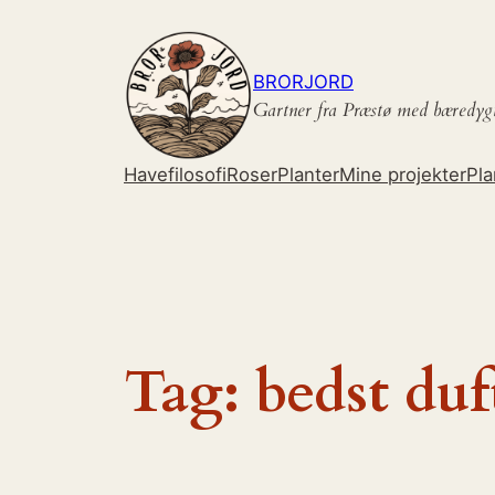
Spring
til
indhold
BRORJORD
Gartner fra Præstø med bæredyg
Havefilosofi
Roser
Planter
Mine projekter
Pla
Tag:
bedst duf