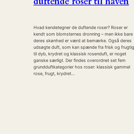
duftende roser til haven
Hvad kendetegner de duftende roser? Roser er
kendt som blomsternes dronning – men ikke bare
deres skønhed er værd at bemærke. Også deres
udsøgte duft, som kan spænde fra frisk og frugti
til dyb, krydret og klassisk rosenduft, er noget
ganske særligt. Der findes overordnet set fem
grundduftkategorier hos roser: klassisk gammel
rose, frugt, krydret…