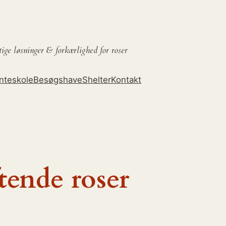
tige løsninger &
forkærlighed for roser
nteskole
Besøgshave
Shelter
Kontakt
tende roser