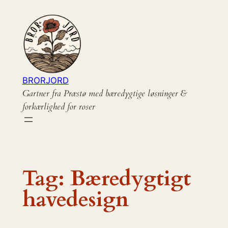
Spring
til
indhold
BRORJORD
Gartner fra Præstø med bæredygtige løsninger &
forkærlighed for roser
Tag:
Bæredygtigt
havedesign